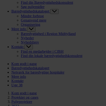
Find din Bæredygtighedskonsulent
Søg puljemidler
Bæredygtighedskataloget
Mindre forbrug
Genanvend mere
Organisering
Mere info
Bæredygtighed i Region Midtjylland
Nyheder
Nyhedsbrev
Kontakt
Find en medarbejder i CfBH
Find din lokale bæredygtighedskonsulent
Kom godt i gang
Bæredygtighedskataloget
Netværk for bæredygtige hospitaler
Mere info
Kontakt
Uge 38
Kom godt i gang
Projekter og cases
Puljeprojekter
2022