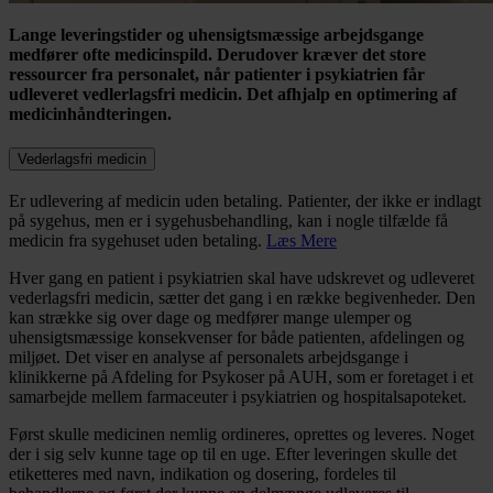
Lange leveringstider og uhensigtsmæssige arbejdsgange
medfører ofte medicinspild. Derudover kræver det store
ressourcer fra personalet, når patienter i psykiatrien får
udleveret vedlerlagsfri medicin. Det afhjalp en optimering af
medicinhåndteringen.
Vederlagsfri medicin
Er udlevering af medicin uden betaling. Patienter, der ikke er indlagt
på sygehus, men er i sygehusbehandling, kan i nogle tilfælde få
medicin fra sygehuset uden betaling.
Læs Mere
Hver gang en patient i psykiatrien skal have udskrevet og udleveret
vederlagsfri medicin, sætter det gang i en række begivenheder. Den
kan strække sig over dage og medfører mange ulemper og
uhensigtsmæssige konsekvenser for både patienten, afdelingen og
miljøet. Det viser en analyse af personalets arbejdsgange i
klinikkerne på Afdeling for Psykoser på AUH, som er foretaget i et
samarbejde mellem farmaceuter i psykiatrien og hospitalsapoteket.
Først skulle medicinen nemlig ordineres, oprettes og leveres. Noget
der i sig selv kunne tage op til en uge. Efter leveringen skulle det
etiketteres med navn, indikation og dosering, fordeles til