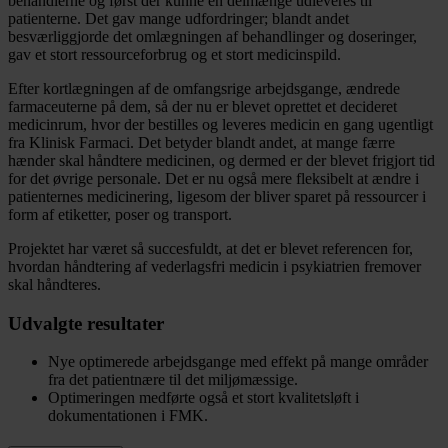
behandlerne og først der kunne en delmænge udleveres til
patienterne. Det gav mange udfordringer; blandt andet
besværliggjorde det omlægningen af behandlinger og doseringer,
gav et stort ressourceforbrug og et stort medicinspild.
Efter kortlægningen af de omfangsrige arbejdsgange, ændrede
farmaceuterne på dem, så der nu er blevet oprettet et decideret
medicinrum, hvor der bestilles og leveres medicin en gang ugentligt
fra Klinisk Farmaci. Det betyder blandt andet, at mange færre
hænder skal håndtere medicinen, og dermed er der blevet frigjort tid
for det øvrige personale. Det er nu også mere fleksibelt at ændre i
patienternes medicinering, ligesom der bliver sparet på ressourcer i
form af etiketter, poser og transport.
Projektet har været så succesfuldt, at det er blevet referencen for,
hvordan håndtering af vederlagsfri medicin i psykiatrien fremover
skal håndteres.
Udvalgte resultater
Nye optimerede arbejdsgange med effekt på mange områder
fra det patientnære til det miljømæssige.
Optimeringen medførte også et stort kvalitetsløft i
dokumentationen i FMK.