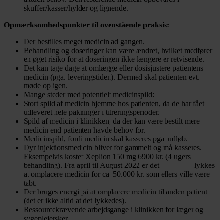
skuffer/kasser/hylder og lignende.
Opmærksomhedspunkter til ovenstående praksis:
Der bestilles meget medicin ad gangen.
Behandling og doseringer kan være ændret, hvilket medfører
en øget risiko for at doseringen ikke længere er retvisende.
Det kan tage dage at omlægge eller dosisjustere patientens
medicin (pga. leveringstiden). Dermed skal patienten evt.
møde op igen.
Mange steder med potentielt medicinspild:
Stort spild af medicin hjemme hos patienten, da de har fået
udleveret hele pakninger i titreringsperioder.
Spild af medicin i klinikken, da der kan være bestilt mere
medicin end patienten havde behov for.
Medicinspild, fordi medicin skal kasseres pga. udløb.
Dyr injektionsmedicin bliver for gammelt og må kasseres.
Eksempelvis koster Xeplion 150 mg 6900 kr. (4 ugers
behandling). Fra april til August 2022 er det lykkes
at omplacere medicin for ca. 50.000 kr. som ellers ville være
tabt.
Der bruges energi på at omplacere medicin til anden patient
(det er ikke altid at det lykkedes).
Ressourcekrævende arbejdsgange i klinikken for læger og
sygeplejersker.