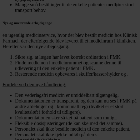
Mange små bestillinger til de enkelte patienter medfører stort
transport behov.
Nye og nuværende arbejdsgange
en ugentlig medicinservice, hvor der blev bestilt medicin hos Klinisk
Farmaci, der efterfølgende blev leveret til et medicinrum i klinikken.
Herefter var den nye arbejdsgang:
Sikre sig, at lægen har lavet korrekt ordination i FMK
Finde medicinen i medicinrummet og scanne denne til
udlevering til den enkelte patient i FMK.
Resterende medicin opbevares i skuffer/kasser/hylder og .
Fordele ved den nye håndtering:
Den vederlagsfri medicin er umiddelbart tilgængelig.
Dokumentationen er transparent, og den kan nu ses i FMK på
andre afdelinger og i kommunalt regi (hvilket er et stort
kvalitetsløft i forhold til tidligere).
Dokumentationen sker så tæt på patient som muligt.
Fleksible dosisjusteringer (de kan ske med det samme).
Personalet skal ikke bestille medicin til den enkelte patient.
Personalet skal ikke tjekke udløb på deres