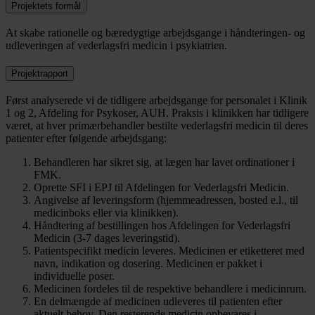
Projektets formål
At skabe rationelle og bæredygtige arbejdsgange i håndteringen- og
udleveringen af vederlagsfri medicin i psykiatrien.
Projektrapport
Først analyserede vi de tidligere arbejdsgange for personalet i Klinik
1 og 2, Afdeling for Psykoser, AUH. Praksis i klinikken har tidligere
været, at hver primærbehandler bestilte vederlagsfri medicin til deres
patienter efter følgende arbejdsgang:
Behandleren har sikret sig, at lægen har lavet ordinationer i
FMK.
Oprette SFI i EPJ til Afdelingen for Vederlagsfri Medicin.
Angivelse af leveringsform (hjemmeadressen, bosted e.l., til
medicinboks eller via klinikken).
Håndtering af bestillingen hos Afdelingen for Vederlagsfri
Medicin (3-7 dages leveringstid).
Patientspecifikt medicin leveres. Medicinen er etiketteret med
navn, indikation og dosering. Medicinen er pakket i
individuelle poser.
Medicinen fordeles til de respektive behandlere i medicinrum.
En delmængde af medicinen udleveres til patienten efter
aktuelt behov. Den resterende medicin opbevares i