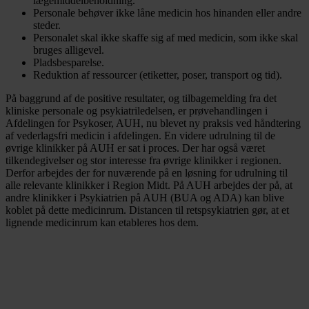
lægemiddelbeholdning.
Personale behøver ikke låne medicin hos hinanden eller andre
steder.
Personalet skal ikke skaffe sig af med medicin, som ikke skal
bruges alligevel.
Pladsbesparelse.
Reduktion af ressourcer (etiketter, poser, transport og tid).
På baggrund af de positive resultater, og tilbagemelding fra det
kliniske personale og psykiatriledelsen, er prøvehandlingen i
Afdelingen for Psykoser, AUH, nu blevet ny praksis ved håndtering
af vederlagsfri medicin i afdelingen. En videre udrulning til de
øvrige klinikker på AUH er sat i proces. Der har også været
tilkendegivelser og stor interesse fra øvrige klinikker i regionen.
Derfor arbejdes der for nuværende på en løsning for udrulning til
alle relevante klinikker i Region Midt. På AUH arbejdes der på, at
andre klinikker i Psykiatrien på AUH (BUA og ADA) kan blive
koblet på dette medicinrum. Distancen til retspsykiatrien gør, at et
lignende medicinrum kan etableres hos dem.