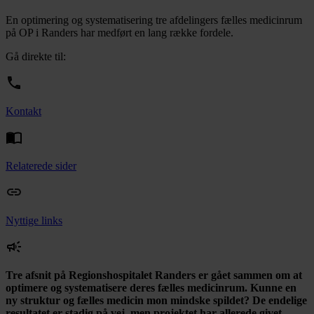
En optimering og systematisering tre afdelingers fælles medicinrum
på OP i Randers har medført en lang række fordele.
Gå direkte til:
Kontakt
Relaterede sider
Nyttige links
Tre afsnit på Regionshospitalet Randers er gået sammen om at
optimere og systematisere deres fælles medicinrum. Kunne en
ny struktur og fælles medicin mon mindske spildet? De endelige
resultatet er stadig på vej, men projektet har allerede givet