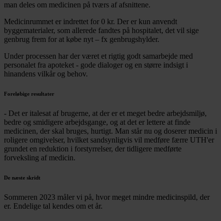
man deles om medicinen på tværs af afsnittene.
Medicinrummet er indrettet for 0 kr. Der er kun anvendt
byggematerialer, som allerede fandtes på hospitalet, det vil sige
genbrug frem for at købe nyt – fx genbrugshylder.
Under processen har der været et rigtig godt samarbejde med
personalet fra apoteket - gode dialoger og en større indsigt i
hinandens vilkår og behov.
Foreløbige resultater
- Det er italesat af brugerne, at der er et meget bedre arbejdsmiljø,
bedre og smidigere arbejdsgange, og at det er lettere at finde
medicinen, der skal bruges, hurtigt. Man står nu og doserer medicin i
roligere omgivelser, hvilket sandsynligvis vil medføre færre UTH'er
grundet en reduktion i forstyrrelser, der tidligere medførte
forveksling af medicin.
De næste skridt
Sommeren 2023 måler vi på, hvor meget mindre medicinspild, der
er. Endelige tal kendes om et år.