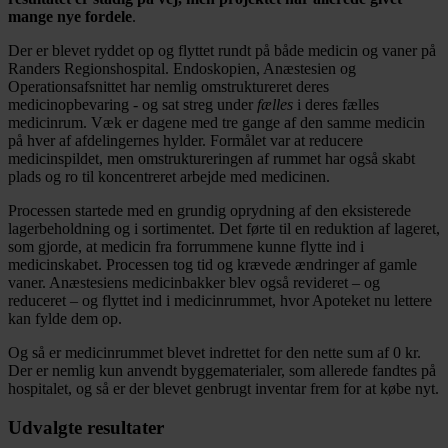
mange nye fordele
.
Der er blevet ryddet op og flyttet rundt på både medicin og vaner på
Randers Regionshospital. Endoskopien, Anæstesien og
Operationsafsnittet har nemlig omstruktureret deres
medicinopbevaring - og sat streg under
fælles
i deres fælles
medicinrum. Væk er dagene med tre gange af den samme medicin
på hver af afdelingernes hylder. Formålet var at reducere
medicinspildet, men omstruktureringen af rummet har også skabt
plads og ro til koncentreret arbejde med medicinen.
Processen startede med en grundig oprydning af den eksisterede
lagerbeholdning og i sortimentet. Det førte til en reduktion af lageret,
som gjorde, at medicin fra forrummene kunne flytte ind i
medicinskabet. Processen tog tid og krævede ændringer af gamle
vaner. Anæstesiens medicinbakker blev også revideret – og
reduceret – og flyttet ind i medicinrummet, hvor Apoteket nu lettere
kan fylde dem op.
Og så er medicinrummet blevet indrettet for den nette sum af 0 kr.
Der er nemlig kun anvendt byggematerialer, som allerede fandtes på
hospitalet, og så er der blevet genbrugt inventar frem for at købe nyt.
Udvalgte resultater