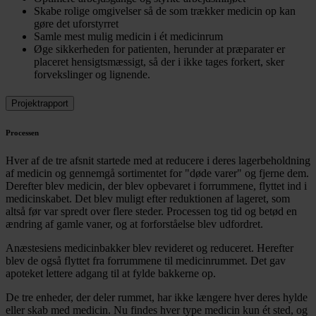
Skabe rolige omgivelser så de som trækker medicin op kan
gøre det uforstyrret
Samle mest mulig medicin i ét medicinrum
Øge sikkerheden for patienten, herunder at præparater er
placeret hensigtsmæssigt, så der i ikke tages forkert, sker
forvekslinger og lignende.
Projektrapport
Processen
Hver af de tre afsnit startede med at reducere i deres lagerbeholdning
af medicin og gennemgå sortimentet for "døde varer" og fjerne dem.
Derefter blev medicin, der blev opbevaret i forrummene, flyttet ind i
medicinskabet. Det blev muligt efter reduktionen af lageret, som
altså før var spredt over flere steder. Processen tog tid og betød en
ændring af gamle vaner, og at forforståelse blev udfordret.
Anæstesiens medicinbakker blev revideret og reduceret. Herefter
blev de også flyttet fra forrummene til medicinrummet. Det gav
apoteket lettere adgang til at fylde bakkerne op.
De tre enheder, der deler rummet, har ikke længere hver deres hylde
eller skab med medicin. Nu findes hver type medicin kun ét sted, og