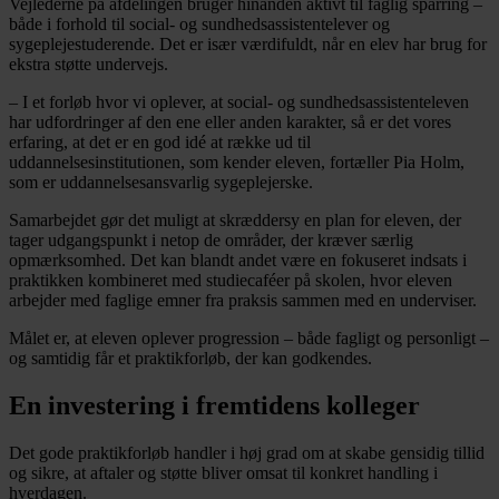
Vejlederne på afdelingen bruger hinanden aktivt til faglig sparring –
både i forhold til social- og sundhedsassistentelever og
sygeplejestuderende. Det er især værdifuldt, når en elev har brug for
ekstra støtte undervejs.
– I et forløb hvor vi oplever, at social- og sundhedsassistenteleven
har udfordringer af den ene eller anden karakter, så er det vores
erfaring, at det er en god idé at række ud til
uddannelsesinstitutionen, som kender eleven, fortæller Pia Holm,
som er uddannelsesansvarlig sygeplejerske.
Samarbejdet gør det muligt at skræddersy en plan for eleven, der
tager udgangspunkt i netop de områder, der kræver særlig
opmærksomhed. Det kan blandt andet være en fokuseret indsats i
praktikken kombineret med studiecaféer på skolen, hvor eleven
arbejder med faglige emner fra praksis sammen med en underviser.
Målet er, at eleven oplever progression – både fagligt og personligt –
og samtidig får et praktikforløb, der kan godkendes.
En investering i fremtidens kolleger
Det gode praktikforløb handler i høj grad om at skabe gensidig tillid
og sikre, at aftaler og støtte bliver omsat til konkret handling i
hverdagen.