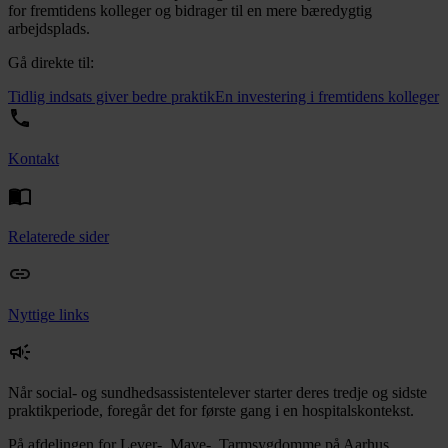
for fremtidens kolleger og bidrager til en mere bæredygtig
arbejdsplads.
Gå direkte til:
Tidlig indsats giver bedre praktik
En investering i fremtidens kolleger
Kontakt
Relaterede sider
Nyttige links
Når social- og sundhedsassistentelever starter deres tredje og sidste
praktikperiode, foregår det for første gang i en hospitalskontekst.
På afdelingen for Lever-, Mave-, Tarmsygdomme på Aarhus