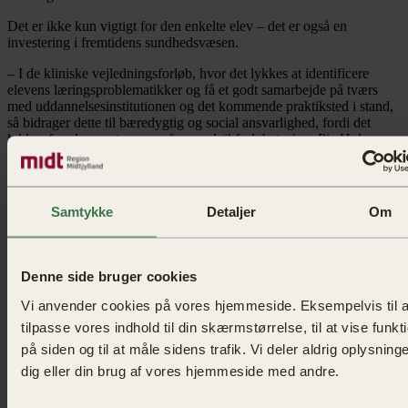
Det er ikke kun vigtigt for den enkelte elev – det er også en
investering i fremtidens sundhedsvæsen.
– I de kliniske vejledningsforløb, hvor det lykkes at identificere
elevens læringsproblematikker og få et godt samarbejde på tværs
med uddannelsesinstitutionen og det kommende praktiksted i stand,
så bidrager dette til bæredygtig og social ansvarlighed, fordi det
lykkes for eleven at gennemføre praktikforløbet, siger Pia Holm.
I Region Midtjyllands bæredygtighedsstrategi er social ansvarlighed
et af de fire hovedområder, og målsætningen omfatter blandt andet,
at regionen fuldt ud lever op til de politiske aftaler om
Samtykke
Detaljer
Om
praktikpladser.
Samtidig indgår social ansvarlighed som et vigtigt spor i samtlige
hospitalers og enheders bæredygtighedsaftaler
.
Denne side bruger cookies
Vi anvender cookies på vores hjemmeside. Eksempelvis til a
tilpasse vores indhold til din skærmstørrelse, til at vise funkt
på siden og til at måle sidens trafik. Vi deler aldrig oplysnin
dig eller din brug af vores hjemmeside med andre.